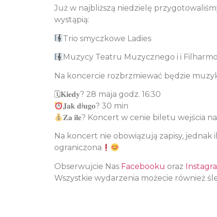
Już w najbliższą niedzielę przygotowaliś
wystąpią:
Trio smyczkowe Ladies
Muzycy Teatru Muzycznego i i Filharmo
Na koncercie rozbrzmiewać będzie muzyk
🗓𝐊𝐢𝐞𝐝𝐲? 28 maja godz. 16:30
𝐉𝐚𝐤 𝐝ł𝐮𝐠𝐨? 30 min
𝐙𝐚 𝐢𝐥𝐞? Koncert w cenie biletu wejścia n
Na koncert nie obowiązują zapisy, jednak il
ograniczona
Obserwujcie Nas
Facebooku
oraz
Instagr
Wszystkie wydarzenia możecie również śl