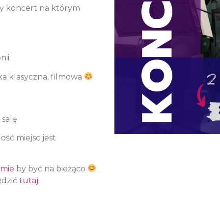
my koncert na którym
nii
a klasyczna, filmowa
a salę
ość miejsc jest
amie
by być na bieżąco
edzić
tutaj
.